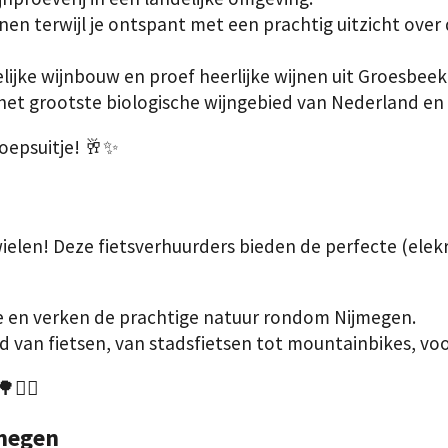
jnen terwijl je ontspant met een prachtig uitzicht over
jke wijnbouw en proef heerlijke wijnen uit Groesbeek
et grootste biologische wijngebied van Nederland en 
oepsuitje! 🥂✨
en! Deze fietsverhuurders bieden de perfecte (elekri
ke en verken de prachtige natuur rondom Nijmegen.
d van fietsen, van stadsfietsen tot mountainbikes, voo
🚴‍♀️
jmegen