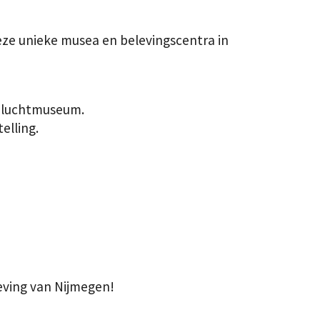
eze unieke musea en belevingscentra in
enluchtmuseum.
elling.
eving van Nijmegen!