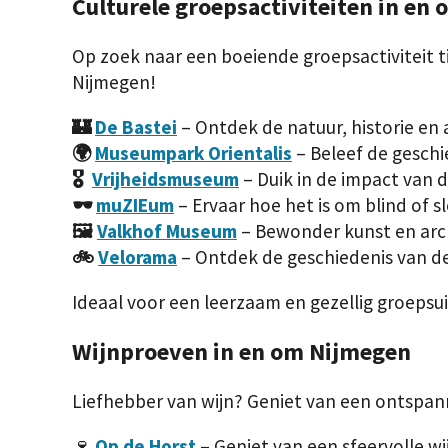
Culturele groepsactiviteiten in en
Op zoek naar een boeiende groepsactiviteit t
Nijmegen!
🏰
De Bastei
– Ontdek de natuur, historie en 
🌍
Museumpark Orientalis
– Beleef de gesch
🎖️
Vrijheidsmuseum
– Duik in de impact van 
🕶️
muZIEum
– Ervaar hoe het is om blind of s
🖼️
Valkhof Museum
– Bewonder kunst en arch
🚲
Velorama
– Ontdek de geschiedenis van de
Ideaal voor een leerzaam en gezellig groepsuit
Wijnproeven in en om Nijmegen
Liefhebber van wijn? Geniet van een ontspan
🍷
Op de Horst
– Geniet van een sfeervolle wi