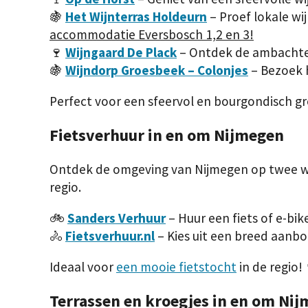
🍇
Het Wijnterras Holdeurn
– Proef lokale wi
accommodatie Eversbosch 1,2 en 3!
🍷
Wijngaard De Plack
– Ontdek de ambachteli
🍇
Wijndorp Groesbeek – Colonjes
– Bezoek h
Perfect voor een sfeervol en bourgondisch gr
Fietsverhuur in en om Nijmegen
Ontdek de omgeving van Nijmegen op twee wiel
regio.
🚲
Sanders Verhuur
– Huur een fiets of e-bi
🚴
Fietsverhuur.nl
– Kies uit een breed aanbo
Ideaal voor
een mooie fietstocht
in de regio! 
Terrassen en kroegjes in en om Ni