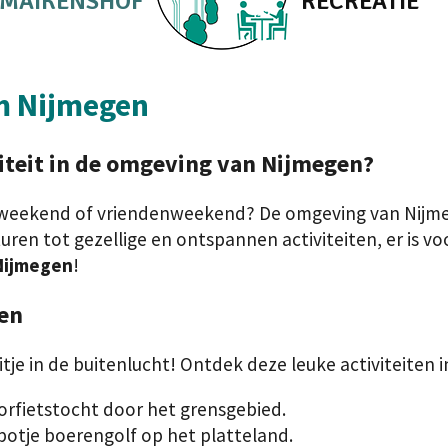
MAIKENSHOF
RECREATIE
om Nijmegen
iteit
in de omgeving van
Nijmegen
?
ieweekend of vriendenweekend? De omgeving van Nijme
uren tot gezellige en ontspannen activiteiten, er is voo
 Nijmegen
!
gen
itje in de buitenlucht! Ontdek deze leuke activiteiten
rfietstocht door het grensgebied.
 potje boerengolf op het platteland.