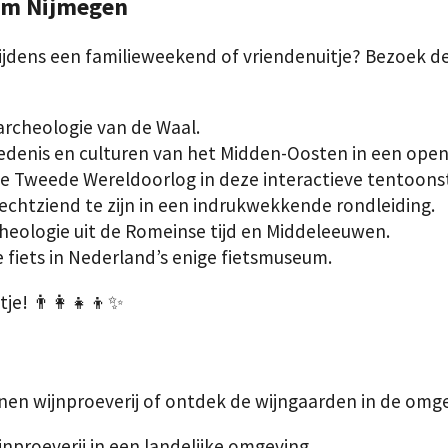
 om Nijmegen
ijdens een familieweekend of vriendenuitje? Bezoek d
archeologie van de Waal.
iedenis en culturen van het Midden-Oosten in een op
de Tweede Wereldoorlog in deze interactieve tentoonst
lechtziend te zijn in een indrukwekkende rondleiding.
eologie uit de Romeinse tijd en Middeleeuwen.
 fiets in Nederland’s enige fietsmuseum.
je! 👨‍👩‍👧‍👦✨
nen wijnproeverij of ontdek de wijngaarden in de omg
jnproeverij in een landelijke omgeving.