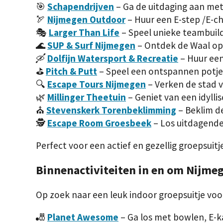
🎯
Schapendrijven
– Ga de uitdaging aan met
🏹
Nijmegen Outdoor
– Huur een E-step /E-ch
🎭
Larger Than Life
– Speel unieke teambuil
🌊
SUP & Surf Nijmegen
– Ontdek de Waal op 
🛶
Dolfijn Watersport & Recreatie
– Huur een
⛳
Pitch & Putt
– Speel een ontspannen potje 
🔍
Escape Tours Nijmegen
– Verken de stad 
🌿
Millinger Theetuin
– Geniet van een idyllis
⛪
Stevenskerk Torenbeklimming
– Beklim de
🕵️
Escape Room Groesbeek
– Los uitdagende 
Perfect voor een actief en gezellig groepsuitj
Binnenactiviteiten in en om Nijme
Op zoek naar een leuk indoor groepsuitje voor 
🎳
Planet Awesome
– Ga los met bowlen, E-