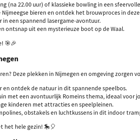
g (na 22.00 uur) of klassieke bowling in een sfeervolle
 Nijmeegse bieren en ontdek het brouwproces in deze 
ar in een spannend lasergame-avontuur.
en ontsnap uit een mysterieuze boot op de Waal.
e! 🎯🎉
jmegen
eren? Deze plekken in Nijmegen en omgeving zorgen vo
er en ontdek de natuur in dit spannende speelbos.
uin met een avontuurlijk Romeins thema, ideaal voor j
nge kinderen met attracties en speelpleinen.
ampolines, obstakels en luchtkussens in dit indoor tra
t het hele gezin! 🎠🎈