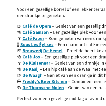
Voor een gezellige borrel of een lekker terra
een drankje te genieten.
🍺
Café de Opera
– Geniet van een gezellig dr
🍻
Café Samson
– Een gezellige plek voor een
🍷
Café Faber
– Kom genieten van een drankje
🍾
Sous Les Églises
– Een charmant café in een
🍺
Brouwerij De Hemel
– Proef de heerlijke a
🍻
Café Jos
– Een gezellige plek voor een dra
🍷
De Kluizenaar
– Geniet van een drankje in d
🍻
De Kaaij
– Een hip café aan de Waal met ee
🍺
De Waagh
– Geniet van een drankje in dit h
🍔
Freddy's Beer Kitchen
– Combineer een lekk
🍻
De Thornsche Molen
– Geniet van een rust
Perfect voor een gezellige middag of avond ui