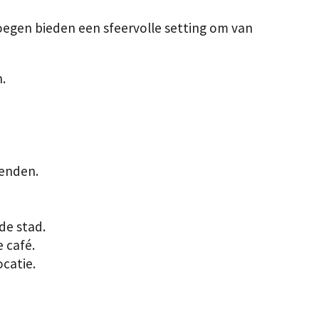
kroegen bieden een sfeervolle setting om van
.
ienden.
de stad.
e café.
catie.