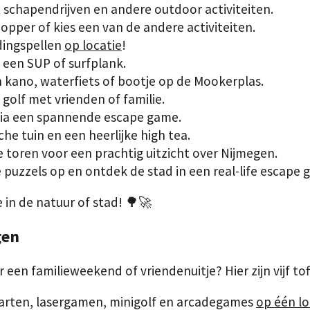
 schapendrijven en andere outdoor activiteiten.
opper of kies een van de andere activiteiten.
dingspellen
op locatie
!
een SUP of surfplank.
 kano, waterfiets of bootje op de Mookerplas.
golf met vrienden of familie.
via een spannende escape game.
che tuin en een heerlijke high tea.
 toren voor een prachtig uitzicht over Nijmegen.
puzzels op en ontdek de stad in een real-life escape 
e in de natuur of stad! 🌳🚀
gen
een familieweekend of vriendenuitje? Hier zijn vijf tof
karten, lasergamen, minigolf en arcadegames
op één lo