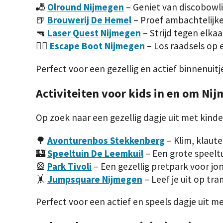
🎳
Olround Nijmegen
– Geniet van discobowlin
🍺
Brouwerij De Hemel
– Proef ambachtelijke
🔫
Laser Quest Nijmegen
– Strijd tegen elka
🕵️‍♂️
Escape Boot Nijmegen
– Los raadsels op 
Perfect voor een gezellig en actief binnenuitj
Activiteiten voor kids in en om Ni
Op zoek naar een gezellig dagje uit met kind
🌳
Avonturenbos Stekkenberg
– Klim, klaut
🏰
Speeltuin De Leemkuil
– Een grote speelt
🎡
Park Tivoli
– Een gezellig pretpark voor jo
🤸
Jumpsquare Nijmegen
– Leef je uit op tr
Perfect voor een actief en speels dagje uit me