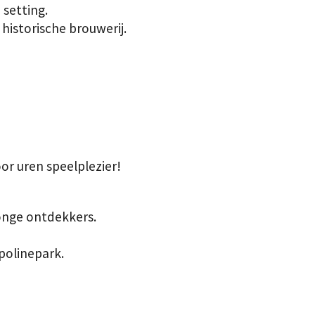
 setting.
historische brouwerij.
or uren speelplezier!
onge ontdekkers.
mpolinepark.